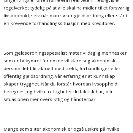
«ingenting» er ofte større enn realiteten. Heldigvis er
regelverket tydelig på at alle skal ha midler til et forsvarlig
livsopphold, selv når man søker gjeldsordning eller står i
en krevende forhandlingssituasjon med kreditorer.
Som gjeldsordningsspesialist møter vi daglig mennesker
som er bekymret for om de vil klare seg økonomisk
dersom det blir aktuelt med trekk, forhandlinger eller
offentlig gjeldsordning. Vår erfaring er at kunnskap
skaper trygghet. Når du forstår hvordan livsopphold
beregnes, og hvilke rettigheter du faktisk har, blir
situasjonen mer oversiktlig og håndterbar.
Mange som sliter økonomisk er også usikre på hvilke