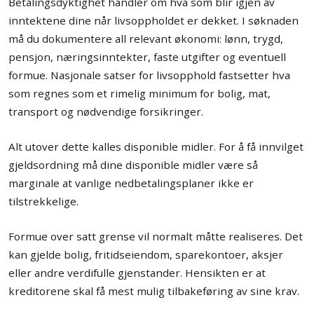
Betalingsdyktighet handler om hva som blir igjen av
inntektene dine når livsoppholdet er dekket. I søknaden
må du dokumentere all relevant økonomi: lønn, trygd,
pensjon, næringsinntekter, faste utgifter og eventuell
formue. Nasjonale satser for livsopphold fastsetter hva
som regnes som et rimelig minimum for bolig, mat,
transport og nødvendige forsikringer.
Alt utover dette kalles disponible midler. For å få innvilget
gjeldsordning må dine disponible midler være så
marginale at vanlige nedbetalingsplaner ikke er
tilstrekkelige.
Formue over satt grense vil normalt måtte realiseres. Det
kan gjelde bolig, fritidseiendom, sparekontoer, aksjer
eller andre verdifulle gjenstander. Hensikten er at
kreditorene skal få mest mulig tilbakeføring av sine krav.