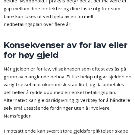
dekke livsopphold. I praksis betyr det at det må være et
gap mellom dine inntekter og dine faste utgifter som
bare kan lukes ut ved hjelp av en formell
nedbetalingsplan over flere år.
Konsekvenser av for lav eller
for høy gjeld
Når gjelden er for lav, vil søknaden som oftest avslås på
grunn av manglende behov. Et lite beløp utgjør sjelden en
varig trussel mot økonomisk stabilitet, og da anbefales
det heller å rydde opp med en enkel betalingsplan.
Alternativt kan gjeldsrådgivning gi verktøy for å håndtere
selv små utestående fordringer uten å involvere
Namsfogden.
I motsatt ende kan svært store gjeldsforpliktelser skape